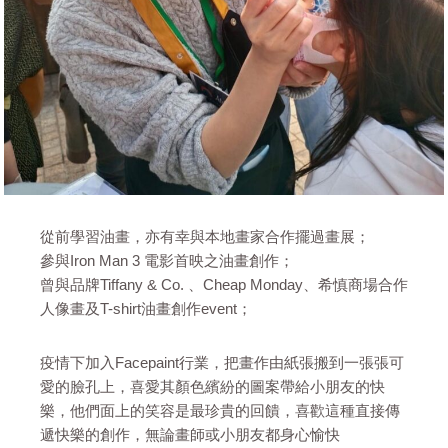
從前學習油畫，亦有幸與本地畫家合作擺過畫展；
參與Iron Man 3 電影首映之油畫創作；
曾與品牌Tiffany & Co. 、Cheap Monday、希慎商場合作
人像畫及T-shirt油畫創作event；
疫情下加入Facepaint行業，把畫作由紙張搬到一張張可
愛的臉孔上，喜愛其顏色繽紛的圖案帶給小朋友的快
樂，他們面上的笑容是最珍貴的回饋，喜歡這種直接傳
遞快樂的創作，無論畫師或小朋友都身心愉快